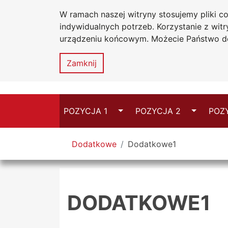
W ramach naszej witryny stosujemy pliki 
Uniwersytet
Go to the main menu
Go to content
Go to Search
Go to sitemap
indywidualnych potrzeb. Korzystanie z wi
Jana
urządzeniu końcowym. Możecie Państwo do
Długosza
w
Częstochowi
Zamknij
Switch
Switch
POZYCJA 1
POZYCJA 2
POZ
You are here
Dodatkowe
Dodatkowe1
DODATKOWE1