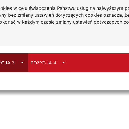
cookies w celu świadczenia Państwu usług na najwyższym
Collegium
tryny bez zmiany ustawień dotyczących cookies oznacza, 
Medicum
konać w każdym czasie zmiany ustawień dotyczących co
im. dr.
Władysława
e
Biegańskiego
Switch
Switch
YCJA 3
POZYCJA 4