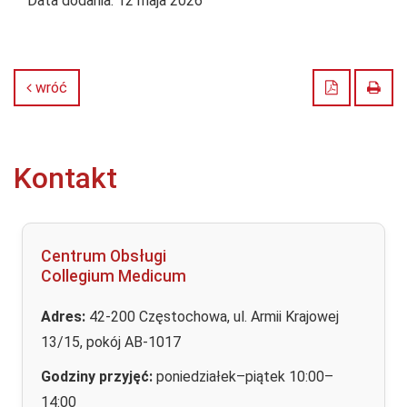
Data dodania:
12 maja 2026
Zapisz do
Druk
wróć
Kontakt
Centrum Obsługi
Collegium Medicum
Adres:
42-200 Częstochowa, ul. Armii Krajowej
13/15, pokój AB-1017
Godziny przyjęć:
poniedziałek–piątek 10:00–
14:00