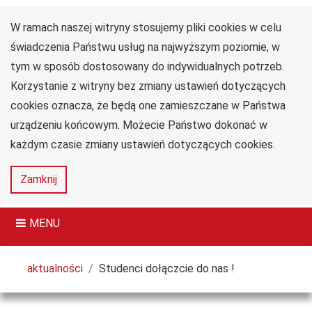
W ramach naszej witryny stosujemy pliki cookies w celu
Uniwersytet
Przejdź do głównego menu
Przejdź do treści
Przejdź do wyszukiwarki
Przejdź do mapy serwisu
Jana Długosza
świadczenia Państwu usług na najwyższym poziomie, w
w Częstochowie
tym w sposób dostosowany do indywidualnych potrzeb.
Collegium Medicum
Korzystanie z witryny bez zmiany ustawień dotyczących
im. dr. Władysława
Biegańskiego
cookies oznacza, że będą one zamieszczane w Państwa
urządzeniu końcowym. Możecie Państwo dokonać w
każdym czasie zmiany ustawień dotyczących cookies.
Deklaracja
Mapa
Zamknij
dostępności
serwisu
MENU
Tutaj jesteś
aktualności
Studenci dołączcie do nas !