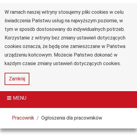
W ramach naszej witryny stosujemy pliki cookies w celu
Uniwersytet
Przejdź do głównego menu
Przejdź do treści
Przejdź do wyszukiwarki
Przejdź do mapy serwisu
Jana Długosza
świadczenia Państwu usług na najwyższym poziomie, w
w Częstochowie
tym w sposób dostosowany do indywidualnych potrzeb.
Collegium Medicum
Korzystanie z witryny bez zmiany ustawień dotyczących
im. dr. Władysława
Biegańskiego
cookies oznacza, że będą one zamieszczane w Państwa
urządzeniu końcowym. Możecie Państwo dokonać w
każdym czasie zmiany ustawień dotyczących cookies.
Deklaracja
Mapa
Zamknij
dostępności
serwisu
MENU
Tutaj jesteś
Pracownik
Ogłoszenia dla pracowników