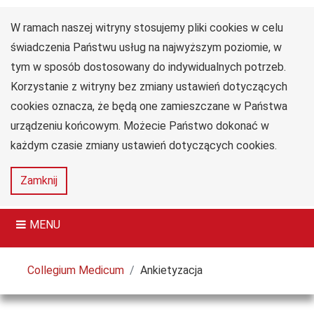
W ramach naszej witryny stosujemy pliki cookies w celu
Uniwersytet
Przejdź do głównego menu
Przejdź do treści
Przejdź do wyszukiwarki
Przejdź do mapy serwisu
Jana Długosza
świadczenia Państwu usług na najwyższym poziomie, w
w Częstochowie
tym w sposób dostosowany do indywidualnych potrzeb.
Collegium Medicum
Korzystanie z witryny bez zmiany ustawień dotyczących
im. dr. Władysława
Biegańskiego
cookies oznacza, że będą one zamieszczane w Państwa
urządzeniu końcowym. Możecie Państwo dokonać w
każdym czasie zmiany ustawień dotyczących cookies.
Deklaracja
Mapa
Zamknij
dostępności
serwisu
MENU
Tutaj jesteś
Collegium Medicum
Ankietyzacja