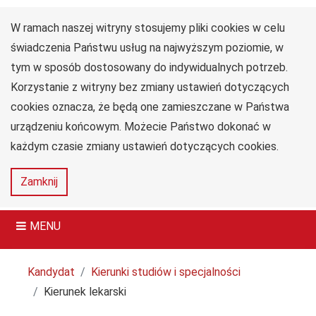
W ramach naszej witryny stosujemy pliki cookies w celu
Uniwersytet
Przejdź do głównego menu
Przejdź do treści
Przejdź do wyszukiwarki
Przejdź do mapy serwisu
Jana Długosza
świadczenia Państwu usług na najwyższym poziomie, w
w Częstochowie
tym w sposób dostosowany do indywidualnych potrzeb.
Collegium Medicum
Korzystanie z witryny bez zmiany ustawień dotyczących
im. dr. Władysława
Biegańskiego
cookies oznacza, że będą one zamieszczane w Państwa
urządzeniu końcowym. Możecie Państwo dokonać w
każdym czasie zmiany ustawień dotyczących cookies.
Deklaracja
Mapa
Zamknij
dostępności
serwisu
MENU
Tutaj jesteś
Kandydat
Kierunki studiów i specjalności
Kierunek lekarski