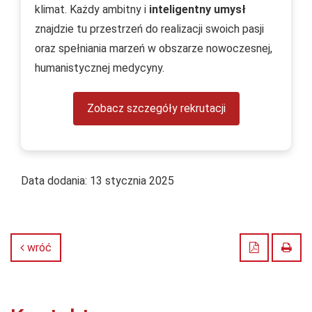
klimat. Każdy ambitny i
inteligentny umysł
znajdzie tu przestrzeń do realizacji swoich pasji
oraz spełniania marzeń w obszarze nowoczesnej,
humanistycznej medycyny.
Zobacz szczegóły rekrutacji
Data dodania:
13 stycznia 2025
Zapisz do
Druk
wróć