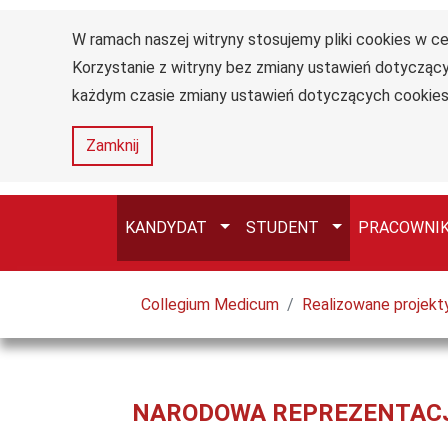
W ramach naszej witryny stosujemy pliki cookies w 
Uniwersytet
Przejdź do głównego menu
Przejdź do treści
Przejdź do wyszukiwarki
Przejdź do mapy serwisu
Korzystanie z witryny bez zmiany ustawień dotycz
Jana
Długosza
każdym czasie zmiany ustawień dotyczących cookies
w
Częstochowie
Zamknij
Przełącz
Przełącz
KANDYDAT
STUDENT
PRACOWNI
Tutaj jesteś
Collegium Medicum
Realizowane projekt
NARODOWA REPREZENTACJA