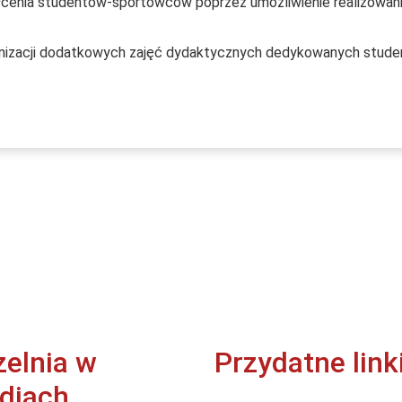
cenia studentów-sportowców poprzez umożliwienie realizowania 
ganizacji dodatkowych zajęć dydaktycznych dedykowanych stu
zelnia w
Przydatne link
diach