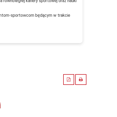
równoległej kariery sportowej oraz nauki
dentom-sportowcom będącym w trakcie
Zapisz do PDF
Drukuj
i