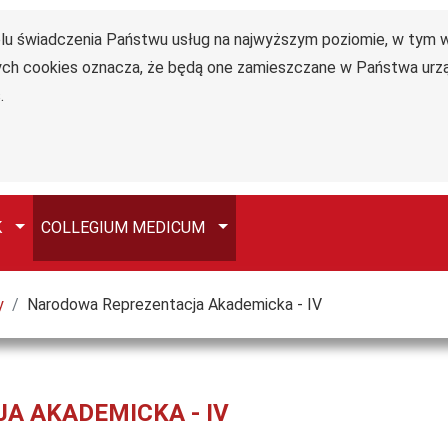
celu świadczenia Państwu usług na najwyższym poziomie, w tym
Collegium
ących cookies oznacza, że będą one zamieszczane w Państwa u
Medicum
.
im. dr.
Władysława
Biegańskiego
Przełącz
Przełącz
K
COLLEGIUM MEDICUM
y
Narodowa Reprezentacja Akademicka - IV
 AKADEMICKA - IV