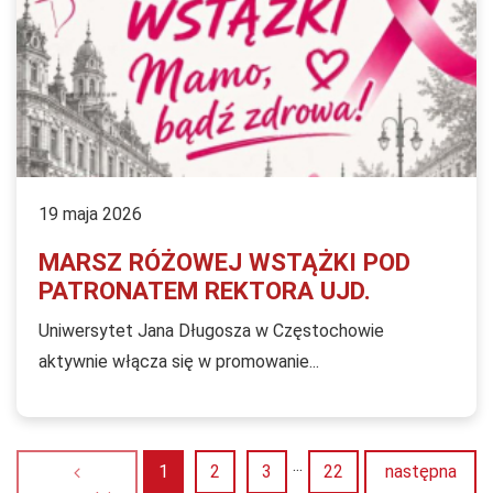
19 maja 2026
MARSZ RÓŻOWEJ WSTĄŻKI POD
PATRONATEM REKTORA UJD.
Uniwersytet Jana Długosza w Częstochowie
aktywnie włącza się w promowanie...
...
Strona
Strona
Strona
Strona
1
2
3
22
następna