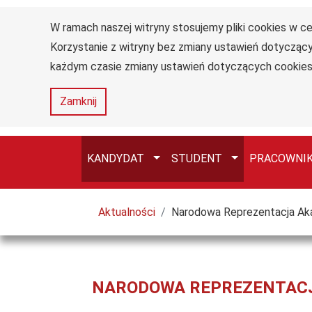
W ramach naszej witryny stosujemy pliki cookies w 
Uniwersytet
Przejdź do głównego menu
Przejdź do treści
Przejdź do wyszukiwarki
Przejdź do mapy serwisu
Korzystanie z witryny bez zmiany ustawień dotycz
Jana
Długosza
każdym czasie zmiany ustawień dotyczących cookies
w
Częstochowie
Zamknij
Przełącz
Przełącz
KANDYDAT
STUDENT
PRACOWNI
Tutaj jesteś
Aktualności
Narodowa Reprezentacja Ak
NARODOWA REPREZENTACJ