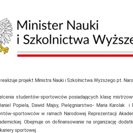
ealizuje projekt Ministra Nauki i Szkolnictwa Wyższego pt. Na
ałcenia studentów-sportowców posiadających klasę mistrzowską
iel Popiela, Dawid Majsy, Pielęgniarstwo- Maria Karolak i Di
dentów-sportowców w ramach Narodowej Reprezentacji Akademic
akademickiej. Obejmuje on dofinansowanie na organizację do
ariery sportowej.