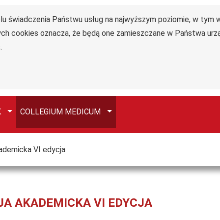
celu świadczenia Państwu usług na najwyższym poziomie, w tym
Collegium
ących cookies oznacza, że będą one zamieszczane w Państwa u
Medicum
.
im. dr.
Władysława
Biegańskiego
Przełącz
Przełącz
K
COLLEGIUM MEDICUM
ademicka VI edycja
A AKADEMICKA VI EDYCJA