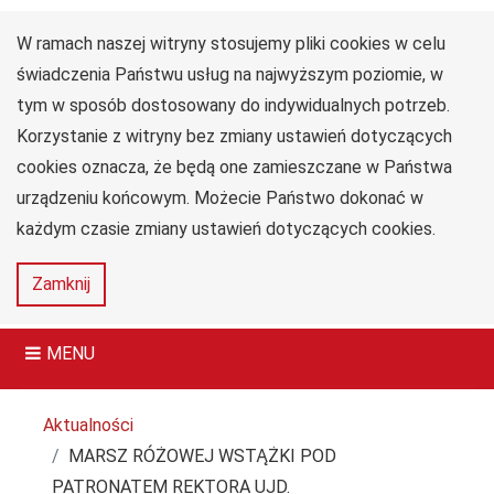
W ramach naszej witryny stosujemy pliki cookies w celu
Uniwersytet
Przejdź do głównego menu
Przejdź do treści
Przejdź do wyszukiwarki
Przejdź do mapy serwisu
Jana Długosza
świadczenia Państwu usług na najwyższym poziomie, w
w Częstochowie
tym w sposób dostosowany do indywidualnych potrzeb.
Collegium Medicum
Korzystanie z witryny bez zmiany ustawień dotyczących
im. dr. Władysława
Biegańskiego
cookies oznacza, że będą one zamieszczane w Państwa
urządzeniu końcowym. Możecie Państwo dokonać w
każdym czasie zmiany ustawień dotyczących cookies.
Deklaracja
Mapa
Zamknij
dostępności
serwisu
MENU
Tutaj jesteś
Aktualności
MARSZ RÓŻOWEJ WSTĄŻKI POD
PATRONATEM REKTORA UJD.