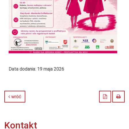
Data dodania:
19 maja 2026
Zapisz do
Druk
wróć
Kontakt